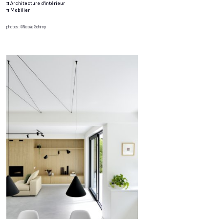
#
Architecture d'intérieur
#
Mobilier
photos : ©Nicolas Schimp