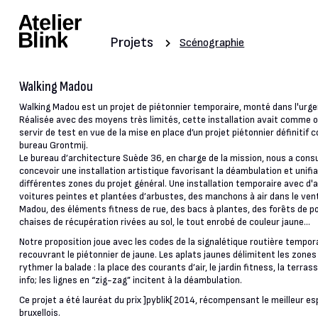
Projets
Scénographie
Walking Madou
Walking Madou est un projet de piétonnier temporaire, monté dans l'urge
Réalisée avec des moyens très limités, cette installation avait comme o
servir de test en vue de la mise en place d’un projet piétonnier définitif c
bureau Grontmij.
Le bureau d’architecture Suède 36, en charge de la mission, nous a cons
concevoir une installation artistique favorisant la déambulation et unifia
différentes zones du projet général. Une installation temporaire avec d'
voitures peintes et plantées d’arbustes, des manchons à air dans le vent
Madou, des éléments fitness de rue, des bacs à plantes, des forêts de p
chaises de récupération rivées au sol, le tout enrobé de couleur jaune...
Notre proposition joue avec les codes de la signalétique routière tempor
recouvrant le piétonnier de jaune. Les aplats jaunes délimitent les zones
rythmer la balade : la place des courants d’air, le jardin fitness, la terrass
info; les lignes en “zig-zag” incitent à la déambulation.
Ce projet a été lauréat du prix ]pyblik[ 2014, récompensant le meilleur es
bruxellois.