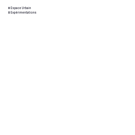
#
Espace Urbain
#
Expérimentations