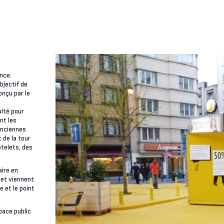
nce.
bjectif de
onçu par le
ulté pour
nt les
anciennes
 de la tour
otelets, des
aire en
 et viennent
e et le point
pace public