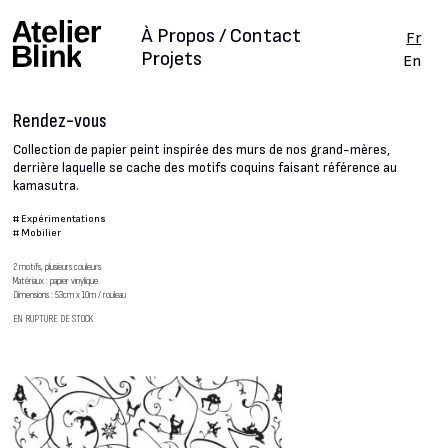
À Propos / Contact
Fr
Projets
En
Rendez-vous
Collection de papier peint inspirée des murs de nos grand-mères,
derrière laquelle se cache des motifs coquins faisant référence au
kamasutra.
#
Expérimentations
#
Mobilier
2 motifs, plusieurs couleurs
Matériaux : papier vinylique
Dimensions : 53cm x 10m / rouleau
EN RUPTURE DE STOCK