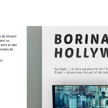
ée de Vincent
ient vu
rants et des
urnées de
on